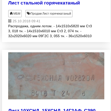
Лист стальной горячекатаный
МБМ
Продам Лист горячекатаный
25.10.2018 09:41
Распродажа, одним лотом. - 14х1510х5820 мм Ст3
3, 018 тн. - 14х1510х6010 мм Ст3 2, 074 тн. -
32х2020х6020 мм 09Г2С 3, 055 тн. - 36х1520х6010
мм Ст3 2, 586 тн. Цена 38 000 р/т при оплате всего
об
Л
ист 10ХСНД, 15ХСНД, 14Г2АФ, C390, С440