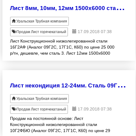
Л
ист 8мм, 10мм, 12мм 1500х6000 сталь 16Г2АФ
Уральская Трубная компания
17.09.2018 07:38
Продам Лист горячекатаный
Лист Конструкционной низколегированной стали
16Г2АФ (Аналог 09Г2С, 17Г1С, К60) по цене 25 000
р/тн, дешевле, чем сталь 3. Лист 12мм 1500х6000
сталь 16Г2АФ = 25тн Лист 10мм 1500х6000 сталь
16Г2АФ
Л
ист некондиция 12-24мм. Сталь 09Г2С, сталь 3, сталь 17Г1С. цена 29500 руб/тн
Уральская Трубная компания
17.09.2018 07:38
Продам Лист горячекатаный
Продам на постоянной основе: Лист
Конструкционной низколегированной стали
10Г2ФБЮ (Аналог 09Г2С, 17Г1С, К60) по цене 29