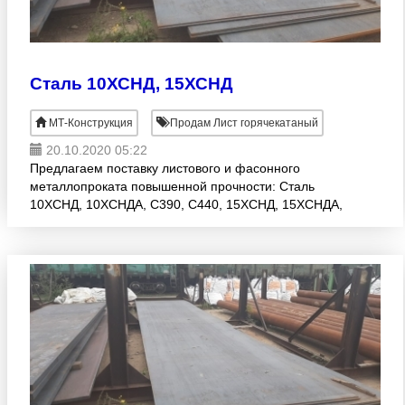
Сталь 10ХСНД, 15ХСНД
МТ-Конструкция
Продам Лист горячекатаный
20.10.2020 05:22
Предлагаем поставку листового и фасонного
металлопроката повышенной прочности: Сталь
10ХСНД, 10ХСНДА, С390, С440, 15ХСНД, 15ХСНДА,
14Г2АФ, 16Г2АФ, 10Г2ФБЮ, 09ГСФ, 17Г1С, 13ХФА
Адрес склада: г. Челяб