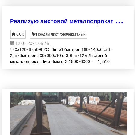
10Г2ФБЮ, К-60, К-56, 1
Р
еализую листовой металлопрокат и профильные трубы
ССК
Продам Лист горячекатаный
12.01.2021 05:45
120х120х8 ст09Г2С -6штх12метров 160х140х6 ст3-
2штх6метров 300х300х10 ст3-6штх12м Листовой
металлопрокат Лист 8мм ст3 1500х6000-----1, 510
тн------58 000 с НДС Лист 8мм ст09Г2С 2000х6000---
-2, 270 т