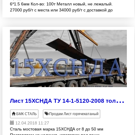
6*1.5 6мм Кол-во: 100т Металл новый, не лежалый.
27000 руб/т с места или 34000 руб/т с доставкой до
Челябинска. +79191220002
Л
ист 15ХСНДА ТУ 14-1-5120-2008 толщина 8-50мм для мостостроения
БМК СТАЛЬ
Продам Лист горячекатаный
12.04.2018 11:27
Сталь мостовая марка 15ХСНДА от 8 до 50 мм