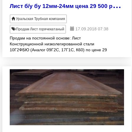
Л
ист б/у бу 12мм-24мм цена 29 500 руб/тн с НДС. Сталь 09Г2С, сталь 3, сталь 17Г1С, 10Г2ФБЮ
Уральская Трубная компания
17.09.2018 07:38
Продам Лист горячекатаный
Продам на постоянной основе: Лист
Конструкционной низколегированной стали
10Г2ФБЮ (Аналог 09Г2С, 17Г1С, К60) по цене 29
500 р/тн, дешевле, чем сталь 3. Лист 20мм
1100х5400-6000 сталь 10Г2ФБЮ = 110