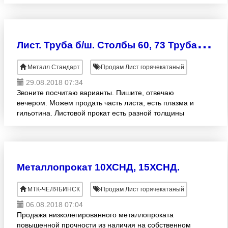
500 р/тн, дешевле, чем сталь 3. Лист 20мм
1100х5400-6000 сталь 10Г2ФБЮ = 110
Л
ист. Труба б/ш. Столбы 60, 73 Труба проф
Металл Стандарт
Продам Лист горячекатаный
29.08.2018 07:34
Звоните посчитаю варианты. Пишите, отвечаю
вечером. Можем продать часть листа, есть плазма и
гильотина. Листовой прокат есть разной толщины
1мм2мм3мм4мм5мм6мм до 25мм и раскрои 1*2м;
1, 25*2.25мм; 1, 5
Металлопрокат 10ХСНД, 15ХСНД.
МТК-ЧЕЛЯБИНСК
Продам Лист горячекатаный
06.08.2018 07:04
Продажа низколегированного металлопроката
повышенной прочности из наличия на собственном