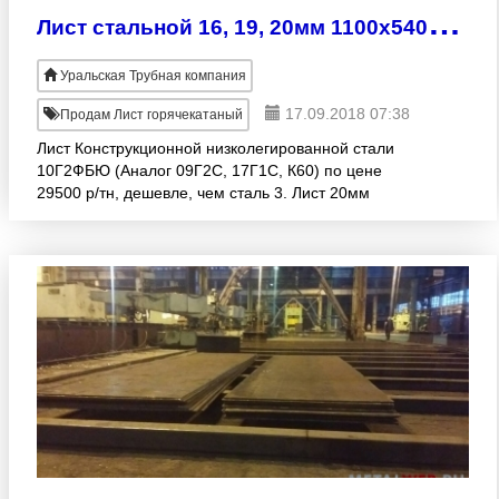
Л
ист стальной 16, 19, 20мм 1100х5400-6000 сталь 09Г2С, сталь 3, 10Г2ФБЮ
Уральская Трубная компания
17.09.2018 07:38
Продам Лист горячекатаный
Лист Конструкционной низколегированной стали
10Г2ФБЮ (Аналог 09Г2С, 17Г1С, К60) по цене
29500 р/тн, дешевле, чем сталь 3. Лист 20мм
1100х5400-6000 сталь 10Г2ФБЮ = 110 тн Лист 19мм
1100х5400-600