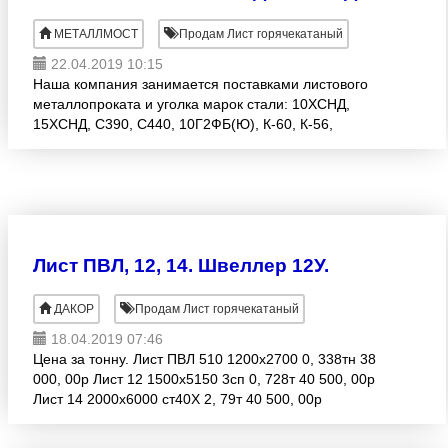
МЕТАЛЛМОСТ
Продам Лист горячекатаный
22.04.2019 10:15
Наша компания занимается поставками листового
металлопроката и уголка марок стали: 10ХСНД,
15ХСНД, С390, С440, 10Г2ФБ(Ю), К-60, К-56,
14Г2АФ, 16Г2Аф, 17Г1С Размеры: Толщина листа
8-60мм Ширина лист
Лист ПВЛ, 12, 14. Швеллер 12У.
ДАКОР
Продам Лист горячекатаный
18.04.2019 07:46
Цена за тонну. Лист ПВЛ 510 1200х2700 0, 338тн 38
000, 00р Лист 12 1500х5150 3сп 0, 728т 40 500, 00р
Лист 14 2000x6000 ст40Х 2, 79т 40 500, 00р
Швеллер 12У 12м. ст3 113, 375тн 46.000р Лежит в