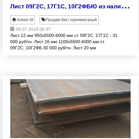
Л
ист 09Г2С, 17Г1С, 10Г2ФБЮ из наличия
Аспект-М
Продам Лист горячекатаный
08.07.2019 06:37
Лист 12 мм 950х5500-6000 мм ст. 09Г2С, 17Г1С - 31
000 руб/тн. Лист 16 мм 1100х5500-6000 мм ст.
09Г2С, 10Г2ФБ 30 000 руб/тн. Лист 20 мм
1100х4400 мм ст. 09Г2С, 10Г2ФБЮ - 30 000 руб/тн.
Лист 19-20 м