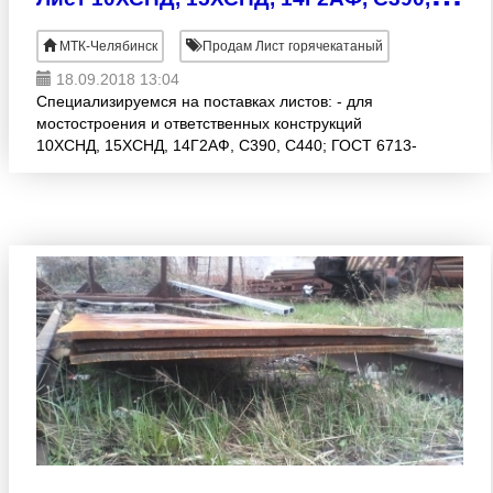
MTК-Челябинск
Продам Лист горячекатаный
18.09.2018 13:04
Специализируемся на поставках листов: - для
мостостроения и ответственных конструкций
10ХСНД, 15ХСНД, 14Г2АФ, С390, С440; ГОСТ 6713-
91, ГОСТ Р 55374-2012, ГОСТ 19281-2014, ГОСТ
27772-88. УЗК 100