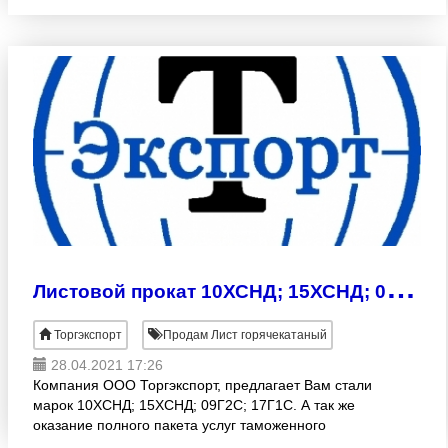
Группа прочности С345. 105000, 00 руб/тн с НДС в
Челябинске. Самовывоз г. Чел
Л
истовой прокат 10ХСНД; 15ХСНД; 09Г2С; 17Г1С
Торгэкспорт
Продам Лист горячекатаный
28.04.2021 17:26
Компания ООО Торгэкспорт, предлагает Вам стали
марок 10ХСНД; 15ХСНД; 09Г2С; 17Г1С. А так же
оказание полного пакета услуг таможенного
оформления нужных вам товаров, без увеличения