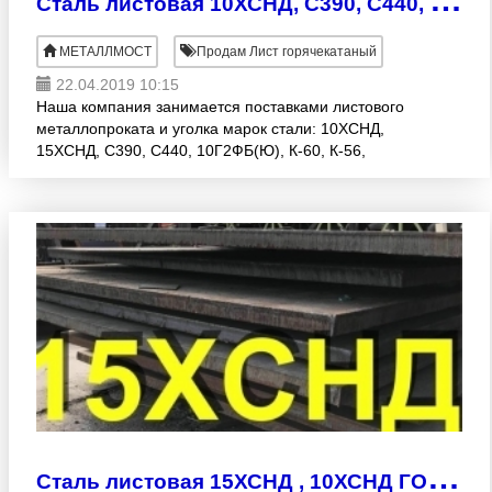
МЕТАЛЛМОСТ
Продам Лист горячекатаный
22.04.2019 10:15
Наша компания занимается поставками листового
металлопроката и уголка марок стали: 10ХСНД,
15ХСНД, С390, С440, 10Г2ФБ(Ю), К-60, К-56,
14Г2АФ, 16Г2Аф, 17Г1С Размеры: Толщина листа
8-60мм Ширина лист
С
таль листовая 15ХСНД , 10ХСНД ГОСТ 6713-91 ГОСТ 19281