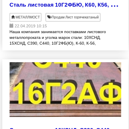
С
таль листовая 10Г2ФБЮ, К60, К56, 17Г1С
МЕТАЛЛМОСТ
Продам Лист горячекатаный
22.04.2019 10:15
Наша компания занимается поставками листового
металлопроката и уголка марок стали: 10ХСНД,
15ХСНД, С390, С440, 10Г2ФБ(Ю), К-60, К-56,
14Г2АФ, 16Г2Аф, 17Г1С Размеры: Толщина листа
8-60мм Ширина лист
С
таль листовая 10ХСНД, С390, С440, 16Г2АФ