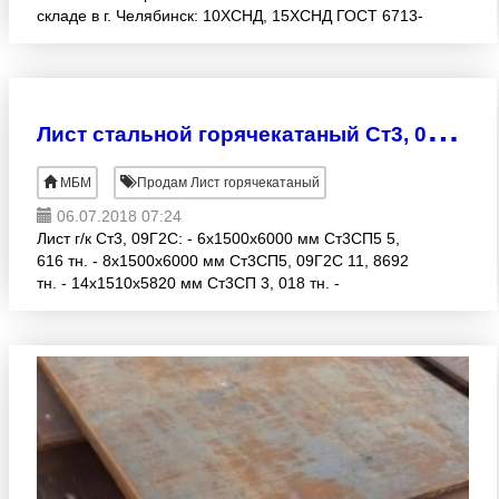
складе в г. Челябинск: 10ХСНД, 15ХСНД ГОСТ 6713-
91 (мостовой), 19281-2014 (конструкционный),
толщины от 8 мм до
Л
ист стальной горячекатаный Ст3, 09Г2С
МБМ
Продам Лист горячекатаный
06.07.2018 07:24
Лист г/к Ст3, 09Г2С: - 6х1500х6000 мм Ст3СП5 5,
616 тн. - 8х1500х6000 мм Ст3СП5, 09Г2С 11, 8692
тн. - 14х1510х5820 мм Ст3СП 3, 018 тн. -
14х1510х6010 мм Ст3СП 2, 074 тн. - 16х2000х6000
мм Ст3 4,