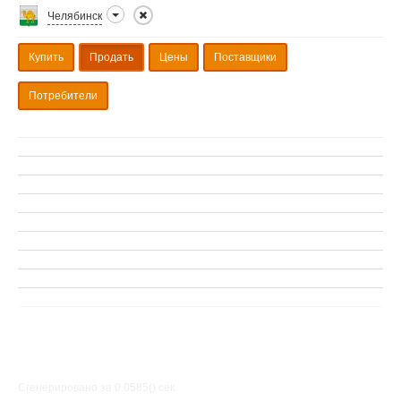
Челябинск
Купить
Продать
Цены
Поставщики
Потребители
Сгенерировано за 0.0585() cек.