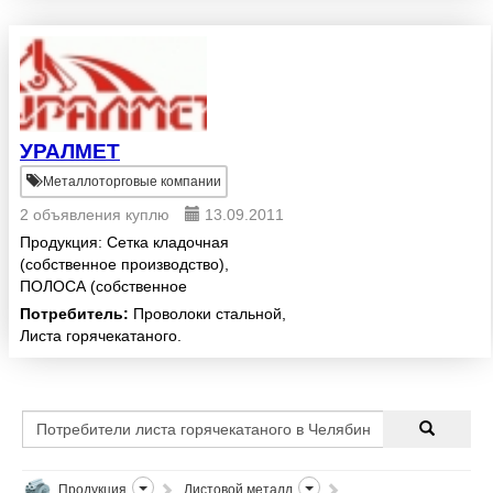
УРАЛМЕТ
Металлоторговые компании
2 объявления куплю
13.09.2011
Продукция: Сетка кладочная
(собственное производство),
ПОЛОСА (собственное
производство), трубы
Потребитель:
Проволоки стальной,
профильные, трубы
Листа горячекатаного.
водогазопроводные (ВГП), трубы
электросварные (Э/С), лист
горячекатанный (г/к), лист...
Продукция
Листовой металл