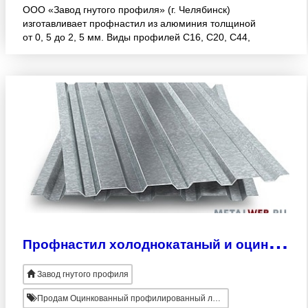
ООО «Завод гнутого профиля» (г. Челябинск)
изготавливает профнастил из алюминия толщиной
от 0, 5 до 2, 5 мм. Виды профилей С16, С20, С44,
Н60. Материал – сплавы АМГ2М, АД1Н. Длина
листов – до 12 метров
П
рофнастил холоднокатаный и оцинкованный до 2, 5 мм.
Завод гнутого профиля
Продам Оцинкованный профилированный лист