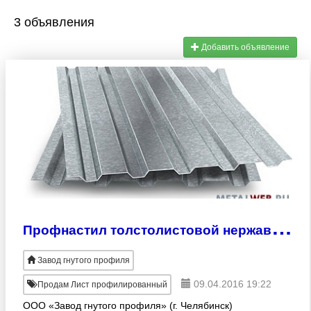
3 объявления
Добавить объявление
П
рофнастил толстолистовой нержавеющий толщиной до 1 мм.
Завод гнутого профиля
09.04.2016 19:22
Продам Лист профилированный
ООО «Завод гнутого профиля» (г. Челябинск)