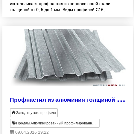
изготавливает профнастил из нержавеющей стали
толщиной от 0, 5 до 1 мм. Виды профилей С16,
С20, С44, Н60. Материал - сталь AISI 304, 316, 321,
409, 430. Длин
П
рофнастил из алюминия толщиной до 2, 5 мм.
Завод гнутого профиля
Продам Алюминированный профилированный лист
09.04.2016 19:22