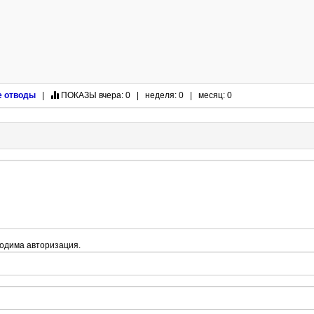
е отводы
|
ПОКАЗЫ
вчера: 0 | неделя: 0 | месяц: 0
одима авторизация.