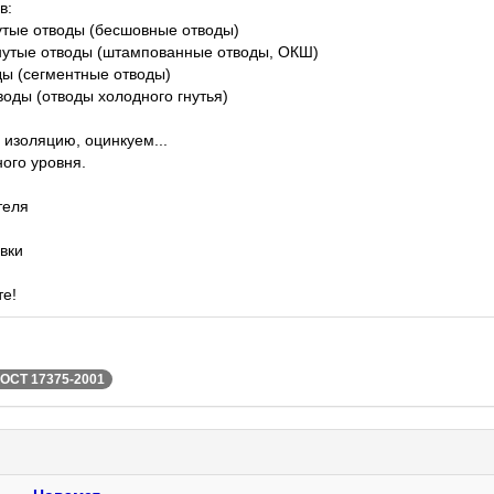
в:
утые отводы (бесшовные отводы)
утые отводы (штампованные отводы, ОКШ)
ы (сегментные отводы)
оды (отводы холодного гнутья)
 изоляцию, оцинкуем...
ого уровня.
теля
вки
те!
ОСТ 17375-2001