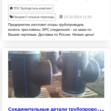
ТПХ Трубодеталь-комплект
13.10.2014 11:53
Продам Стальные переходы
Предприятие изготовит опоры трубопроводов,
колена, крестовины, БРС соединения - на заказ по
Вашим чертежам. Доставка по России. Низкие цены!
Быстрые сроки! Высокое качество! Павел
многокан.8(351
С
оединительные детали трубопроводов - весь сортамент в наличии на складе