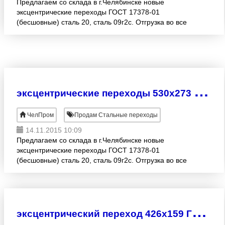
Предлагаем со склада в г.Челябинске новые
эксцентрические переходы ГОСТ 17378-01
(бесшовные) сталь 20, сталь 09г2с. Отгрузка во все
регионы РФ, авто и ж/д транспортом,
транспортными компаниями по Ваше
э
ксцентрические переходы 530х273 ГОСТ 17378-01
ЧелПром
Продам Стальные переходы
14.11.2015 10:09
Предлагаем со склада в г.Челябинске новые
эксцентрические переходы ГОСТ 17378-01
(бесшовные) сталь 20, сталь 09г2с. Отгрузка во все
регионы РФ, авто и ж/д транспортом,
транспортными компаниями по Ваше
э
ксцентрический переход 426х159 ГОСТ 17378-01