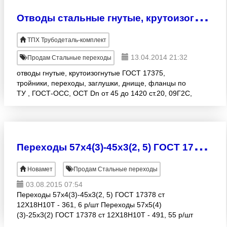
О
тводы стальные гнутые, крутоизогнутые ГОСТ 17375 – наличие!!!Доставка по России!
ТПХ Трубодеталь-комплект
13.04.2014 21:32
Продам Стальные переходы
отводы гнутые, крутоизогнутые ГОСТ 17375,
тройники, переходы, заглушки, днище, фланцы по
ТУ , ГОСТ-ОСС, ОСТ Dn от 45 до 1420 ст.20, 09Г2С,
10х18н10т, 13ХФА Доставка по России! Весь
сортамент ОАО «Труб
П
ереходы 57x4(3)-45x3(2, 5) ГОСТ 17378 ст 12Х18Н10Т - 361, 6 р/шт
Новамет
Продам Стальные переходы
03.08.2015 07:54
Переходы 57x4(3)-45x3(2, 5) ГОСТ 17378 ст
12Х18Н10Т - 361, 6 р/шт Переходы 57x5(4)
(3)-25x3(2) ГОСТ 17378 ст 12Х18Н10Т - 491, 55 р/шт
Переходы 57x4(3)-45x3(2, 5) ГОСТ 17378 ст