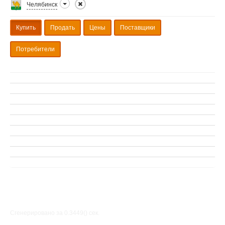
Челябинск
Купить
Продать
Цены
Поставщики
Потребители
Сгенерировано за 0.3449() cек.