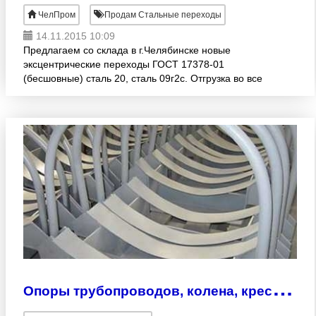
ЧелПром
Продам Стальные переходы
14.11.2015 10:09
Предлагаем со склада в г.Челябинске новые
эксцентрические переходы ГОСТ 17378-01
(бесшовные) сталь 20, сталь 09г2с. Отгрузка во все
регионы РФ, авто и ж/д транспортом,
транспортными компаниями по Ваше
О
поры трубопроводов, колена, крестовины, БРС соединения. Изготовление