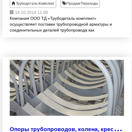
Трубодеталь-Комплект
Продам Переходы
14.10.2014 11:08
Компания ООО ТД «Трубодеталь-комплект»
осуществляет поставки трубопроводной арматуры и
соединительных деталей трубопровода как
собственного производства, так и следующих
заводов изготовителей: ОАО «Тр
О
поры трубопроводов, колена, крестовины, БРС. Изготовление.