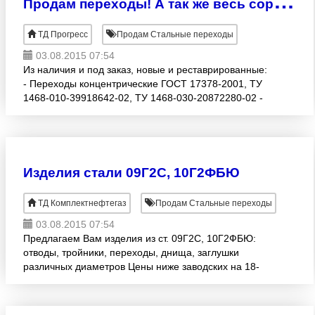
П
родам переходы! А так же весь сортамент трубопроводной и запорной арматуры! Новогодние скидки!
ТД Прогресс
Продам Стальные переходы
03.08.2015 07:54
Из наличия и под заказ, новые и реставрированные:
- Переходы концентрические ГОСТ 17378-2001, ТУ
1468-010-39918642-02, ТУ 1468-030-20872280-02 -
Переходы концентрические ОСТ 36-22-77 Ру<2, 5
МПа (25 кг
Изделия стали 09Г2С, 10Г2ФБЮ
ТД Комплектнефтегаз
Продам Стальные переходы
03.08.2015 07:54
Предлагаем Вам изделия из ст. 09Г2С, 10Г2ФБЮ:
отводы, тройники, переходы, днища, заглушки
различных диаметров Цены ниже заводских на 18-
23% Вся продукция с паспортами и сертификатами
соответствия.