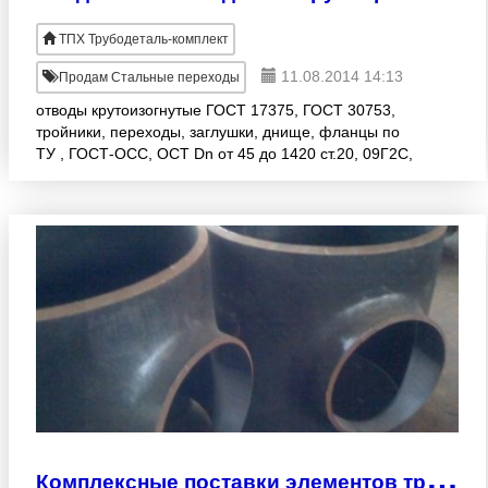
ТПХ Трубодеталь-комплект
11.08.2014 14:13
Продам Стальные переходы
отводы крутоизогнутые ГОСТ 17375, ГОСТ 30753,
тройники, переходы, заглушки, днище, фланцы по
ТУ , ГОСТ-ОСС, ОСТ Dn от 45 до 1420 ст.20, 09Г2С,
10х18н10т, 13ХФА. Крестовины, опоры
трубопроводов по Вашим
К
омплексные поставки элементов трубопроводов от российских производителей