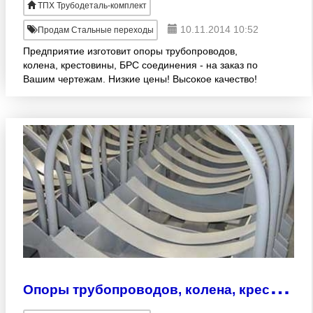
ТПХ Трубодеталь-комплект
10.11.2014 10:52
Продам Стальные переходы
Предприятие изготовит опоры трубопроводов,
колена, крестовины, БРС соединения - на заказ по
Вашим чертежам. Низкие цены! Высокое качество!
Короткие сроки! Доставка по России. Павел
многокан.8(351)
О
поры трубопроводов, колена, крестовины, БРС. Изготовление