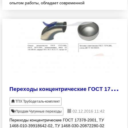
опытом работы, обладает современной
производственной базой. В наличии, большое
количество изготовляемой продук
П
ереходы концентрические ГОСТ 17378-2001, ТУ 1468-010-39918642-02, ТУ 1468-030-20872280-02
ТПХ Трубодеталь-комплект
02.12.2016 11:42
Продам Чугунные переходы
Переходы концентрические ГОСТ 17378-2001, ТУ
1468-010-39918642-02, ТУ 1468-030-20872280-02