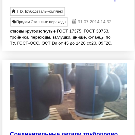
ТПХ Трубодеталь-комплект
31.07.2014 14:32
Продам Стальные переходы
отводы крутоизогнутые ГОСТ 17375, ГОСТ 30753,
тройники, переходы, заглушки, днище, фланцы по
ТУ, ГОСТ-ОСС, ОСТ Dn от 45 до 1420 ст.20, 09Г2С,
12х18н10т, 13ХФА Крестовины, опоры
трубопроводов по Вашим
С
оединительные детали трубопроводов от российских производителей по низким ценам