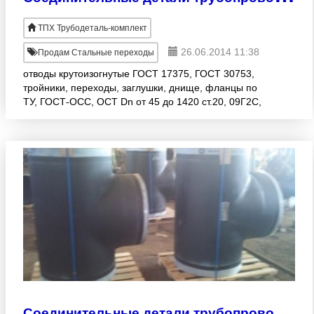
ТПХ Трубодеталь-комплект
26.06.2014 11:38
Продам Стальные переходы
отводы крутоизогнутые ГОСТ 17375, ГОСТ 30753,
тройники, переходы, заглушки, днище, фланцы по
ТУ, ГОСТ-ОСС, ОСТ Dn от 45 до 1420 ст.20, 09Г2С,
12х18н10т, 13ХФА Крестовины, опоры
трубопроводов по Вашим
С
оединительные детали трубопроводов - весь сортамент в наличии на складе