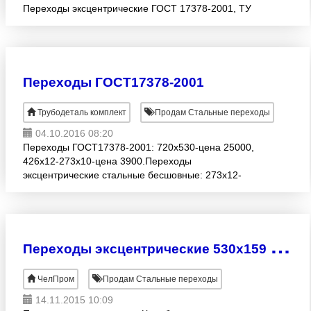
Переходы эксцентрические ГОСТ 17378-2001, ТУ
1468-010-39918642-02, ТУ 1468-030-20872280-02
Переходы концентри
Переходы ГОСТ17378-2001
Трубодеталь комплект
Продам Стальные переходы
04.10.2016 08:20
Переходы ГОСТ17378-2001: 720х530-цена 25000,
426х12-273х10-цена 3900.Переходы
эксцентрические стальные бесшовные: 273х12-
219х10цена 4500, 325х10-273х10цена 7000 и
т.д.Весь сортамент завода «Трубодетал
П
ереходы эксцентрические 530х159 ГОСТ 17378-01
ЧелПром
Продам Стальные переходы
14.11.2015 10:09