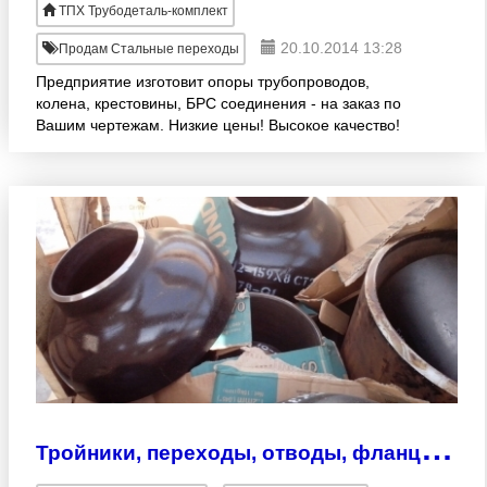
ТПХ Трубодеталь-комплект
20.10.2014 13:28
Продам Стальные переходы
Предприятие изготовит опоры трубопроводов,
колена, крестовины, БРС соединения - на заказ по
Вашим чертежам. Низкие цены! Высокое качество!
Короткие сроки! Доставка по России. Павел
многокан.8(351)
Т
ройники, переходы, отводы, фланцы, задвижки, заглушки, днище, компенсаторы. Российские производители! В наличии!