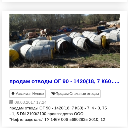
оборудования, изделий по чертежам в кратчайшие
сроки по конкурентоспособным
п
родам отводы ОГ 90 - 1420(18, 7 К60) - 7, 4 - 0, 75 - 1, 5 DN 2100/2100
Максима г.Ижевск
Продам Стальные отводы
09.03.2017 17:24
продам отводы ОГ 90 - 1420(18, 7 К60) - 7, 4 - 0, 75
- 1, 5 DN 2100/2100 производства ООО
"Нефтегаздеталь" ТУ 1469-006-56802935-2010, 12
штук. Цена 2, 5 млн, торг