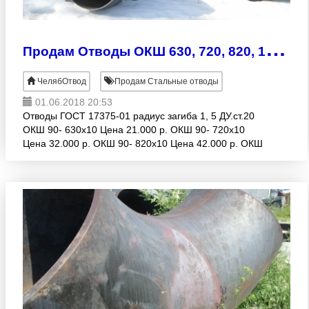
П
родам Отводы ОКШ 630, 720, 820, 1020, 1220, 1420
ЧелябОтвод
Продам Стальные отводы
01.06.2018 20:53
Отводы ГОСТ 17375-01 радиус загиба 1, 5 ДУ.ст.20
ОКШ 90- 630х10 Цена 21.000 р. ОКШ 90- 720х10
Цена 32.000 р. ОКШ 90- 820х10 Цена 42.000 р. ОКШ
90- 820х12 Цена 48.000 р. ОКШ 90- 820х14 Цена
53.000