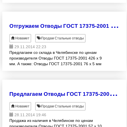
х 18 (R=1DN) мм Отводы ГОСТ 17375-2001 219 х 20
мм
О
тгружаем Отводы ГОСТ 17375-2001 426 х 9 мм по низким ценам
Новамет
Продам Стальные отводы
29.11.2014 22:23
Предлагаем со склада в Челябинске по ценам
производителя Отводы ГОСТ 17375-2001 426 х 9
мм. А также: Отводы ГОСТ 17375-2001 76 х 5 мм
Отводы ГОСТ 17375-2001 273 х 11 мм Отводы ГОСТ
17375-2001
П
редлагаем Отводы ГОСТ 17375-2001 57 х 10 мм собственного производства
Новамет
Продам Стальные отводы
28.11.2014 19:46
Продажа из наличия в Челябинске по ценам
производителя Отводы ГОСТ 17375-2001 57 х 10