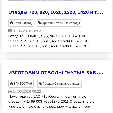
О
тводы 720, 820, 1020, 1220, 1420 и тройники по ТУ 102-488-95, 05
ЧелябОтвод
Продам Стальные отводы
01.06.2018 20:53
Отводы : 1. ОКШ 1, 5 ДУ, 90-720х20(16) = 9 шт. -
60.000 р. а). ОКШ 1, 5 ДУ, 45-720х20(16) = 2 шт.-
28.000 р б). ОКШ 1, 5 ДУ, 45-820х20(16) = 2 шт. -
35.000 р 2. ОКШ 1, 5 ДУ, 90-1020х28-30 (
И
ЗГОТОВИМ ОТВОДЫ ГНУТЫЕ ЗАВОД-ПРОИЗВОДИТЕЛЬ ПРИГЛАШАЕМ К СОТРУДНИЧЕСТВУ
ТРУБОСТАН
Продам Стальные отводы
14.03.2018 08:22
Номенклатура ЗАО «Трубостан» Горячегнутые
отводы ТУ 1469-003-70831270-2011 Отводы гнутые,
изготовленные с использованием индукционного
нагрева и предназначенные для выполнения