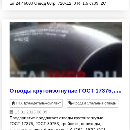
шт 24 46000 Отвод 60гр. 720х12, 0 R=1.5 ст.09Г2С
ТУ 1462-002-88189979-12 шт 2 32000 Отвод 45гр.
720х12, 0 R
О
тводы крутоизогнутые ГОСТ 17375, ГОСТ 30753 из наличия
ТПХ Трубодеталь-комплект
Продам Стальные отводы
13.01.2015 08:09
Предприятие предлагает отводы крутоизогнутые
ГОСТ 17375, ГОСТ 30753, тройники, переходы,
заглушки, днище, фланцы по ТУ, ГОСТ-ОСС, ОСТ