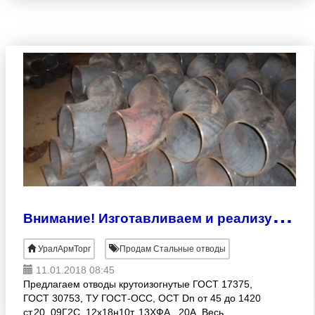
поворотов направлений
В
нимание! Изготавливаем и реализуем Отводы ГОСТ ОСТ ТУ скидки до -40%
УралАрмТорг
Продам Стальные отводы
11.01.2018 08:45
Предлагаем отводы крутоизогнутые ГОСТ 17375,
ГОСТ 30753, ТУ ГОСТ-ОСС, ОСТ Dn от 45 до 1420
ст.20, 09Г2С, 12х18н10т, 13ХФА., 20А. Весь