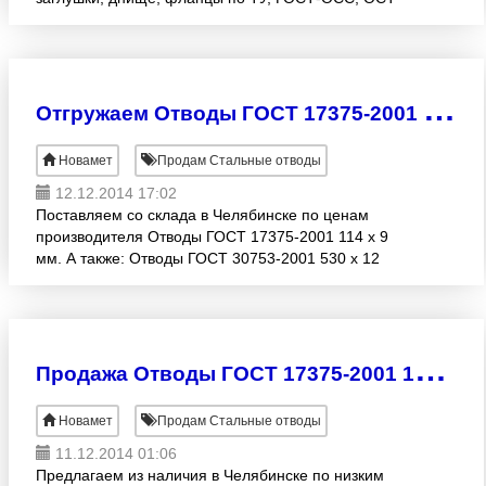
Dn от 45 до 1420 ст.20, 09Г2С, 12х18н10т, 13ХФА.,
20А. Крестовины,
О
тгружаем Отводы ГОСТ 17375-2001 114 х 9 мм со склада в Челябинске
Новамет
Продам Стальные отводы
12.12.2014 17:02
Поставляем со склада в Челябинске по ценам
производителя Отводы ГОСТ 17375-2001 114 х 9
мм. А также: Отводы ГОСТ 30753-2001 530 х 12
(R=1DN) мм Отводы ГОСТ 17375-2001 42 (Ду 32) х
3, 5 мм Отво
П
родажа Отводы ГОСТ 17375-2001 102 х 4 мм по ценам производителя
Новамет
Продам Стальные отводы
11.12.2014 01:06
Предлагаем из наличия в Челябинске по низким