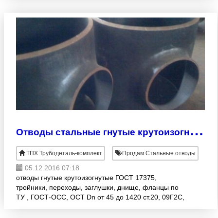
О
тводы стальные гнутые крутоизогнутые ГОСТ 17375! Наличие на складе! Доставка по России!
ТПХ Трубодеталь-комплект
Продам Стальные отводы
05.12.2016 07:18
отводы гнутые крутоизогнутые ГОСТ 17375,
тройники, переходы, заглушки, днище, фланцы по
ТУ , ГОСТ-ОСС, ОСТ Dn от 45 до 1420 ст.20, 09Г2С,
10х18н10т, 13ХФА Наличие на складе! Доставка по
России! Весь