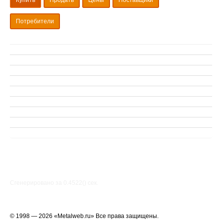
Купить
Продать
Цены
Поставщики
Потребители
Сгенерировано за 0.4522() cек.
© 1998 — 2026 «Metalweb.ru» Все права защищены.