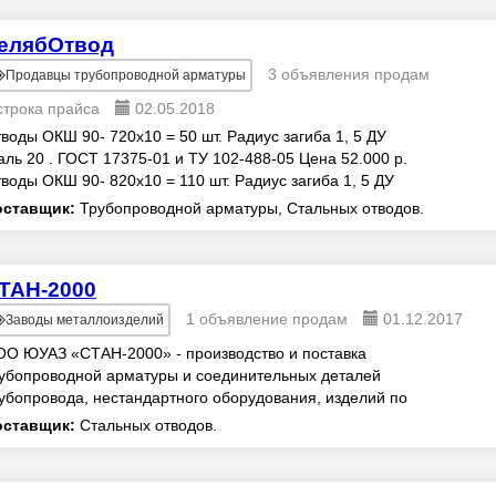
елябОтвод
3 объявления продам
Продавцы трубопроводной арматуры
строка прайса
02.05.2018
воды ОКШ 90- 720х10 = 50 шт. Радиус загиба 1, 5 ДУ
аль 20 . ГОСТ 17375-01 и ТУ 102-488-05 Цена 52.000 р.
воды ОКШ 90- 820х10 = 110 шт. Радиус загиба 1, 5 ДУ
аль 20 ГОСТ 17375-01 и ТУ 102-488...
оставщик:
Трубопроводной арматуры, Стальных отводов.
ТАН-2000
1 объявление продам
01.12.2017
Заводы металлоизделий
О ЮУАЗ «СТАН-2000» - производство и поставка
убопроводной арматуры и соединительных деталей
убопровода, нестандартного оборудования, изделий по
ртежам в кратчайшие сроки по конкурентоспособным...
оставщик:
Стальных отводов.