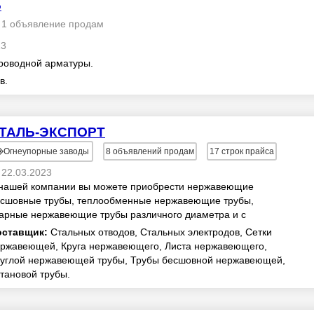
Б
1 объявление продам
23
роводной арматуры.
в.
ТАЛЬ-ЭКСПОРТ
Огнеупорные заводы
8
объявлений продам
17
строк прайса
22.03.2023
нашей компании вы можете приобрести нержавеющие
сшовные трубы, теплообменные нержавеющие трубы,
арные нержавеющие трубы различного диаметра и с
зличной толщиной стенки, листовой прокат, сортов...
оставщик:
Стальных отводов, Стальных электродов, Сетки
ржавеющей, Круга нержавеющего, Листа нержавеющего,
углой нержавеющей трубы, Трубы бесшовной нержавеющей,
тановой трубы.