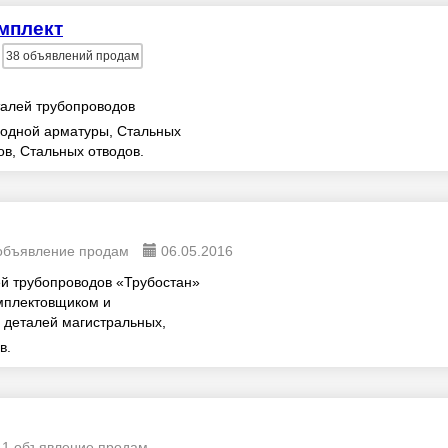
мплект
38
объявлений продам
алей трубопроводов
одной арматуры, Стальных
ов, Стальных отводов.
объявление продам
06.05.2016
й трубопроводов «Трубостан»
мплектовщиком и
 деталей магистральных,
систем, трубопроводов спе...
в.
1 объявление продам