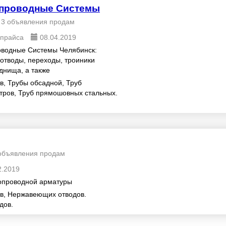
проводные Системы
3 объявления продам
 прайса
08.04.2019
водные Системы Челябинск:
отводы, переходы, троиники
днища, а также
ровода, предназначенные ...
в, Трубы обсадной, Труб
ров, Труб прямошовных стальных.
объявления продам
2.2019
бопроводной арматуры
в, Нержавеющих отводов.
дов.