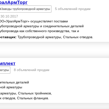
ралАрмТорг
5 объявлений продам
Заводы трубопроводной арматуры
30.10.2017
О«УралАрмТорг» осуществляет поставки
убопроводной арматуры и соединительных деталей
убопровода как собственного производства, так и
едующих заводов изготовителей: ОАО «Трубодеталь»,
оставщик:
Трубопроводной арматуры, Стальных отводов.
искимонт...
мплект
8 объявлений продам
матуры
ительных деталей
дной арматуры
арматуры, Стальных тройников,
х отводов, Стальных фланцев.