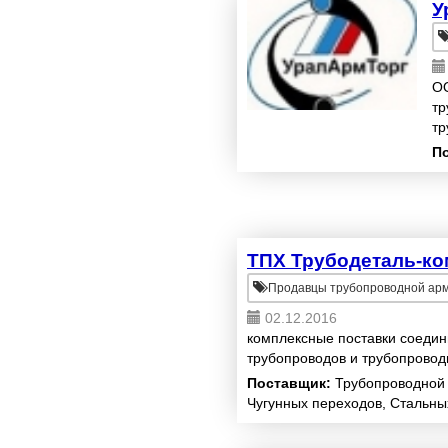
У
ОО
тр
тр
сл
П
«Л
ТПХ Трубодеталь-ко
Продавцы трубопроводной ар
02.12.2016
комплексные поставки соедин
трубопроводов и трубопрово
Поставщик:
Трубопроводной 
Чугунных переходов, Стальны