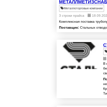
МЕТАЛЛМЕТИЗСНА
Металлоторговые компании
3 строки прайса
18.09.20
Комплексная поставка трубоп
Поставщик:
Стальных отводо
С
В 
бе
св
ра
П
не
Кр
Ти