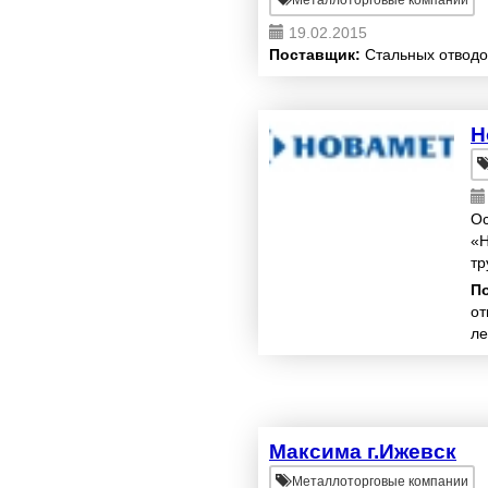
Металлоторговые компании
19.02.2015
Поставщик:
Стальных отводо
Н
Ос
«Н
тр
ко
П
от
ле
Максима г.Ижевск
Металлоторговые компании