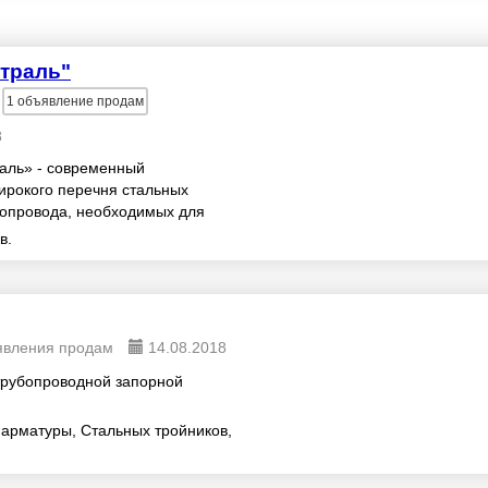
траль"
1
объявление продам
8
аль» - современный
ирокого перечня стальных
бопровода, необходимых для
редачи нефти и газа.
в.
явления продам
14.08.2018
трубопроводной запорной
арматуры, Стальных тройников,