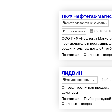
ПКФ Нефтегаз-Магис
Металлоторговые компании
02.10.201
11
строк прайса
ООО ПКФ «Нефтегаз-Магистр
производитель и поставщик ш
соединительных деталей тру
ремонта и монтажа систем пе
Поставщик:
Стальных отводо
ЛИДВИН
4 объ
Другие предприятия
Оптовая-розничная продажа 
арматуры
Поставщик:
Трубопроводной 
Стальных отводов.