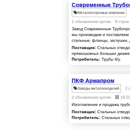
Современные Трубо
Металлоторговые компании
1 объявление куплю
8 строк
Завод Современные Трубопро
мы производим и поставляем 
стальные, фланцы, заглушки, 
нестандартные детали трубоп
Поставщик:
Стальных отводо
прямошовных больших диамет
Потребитель:
Трубы б/у.
ПКФ Армапром
2 
Заводы металлоизделий
2 объявления куплю
19.0
Изготовление и продажа тру
Поставщик:
Стальных отводо
Потребитель:
Стальных отво