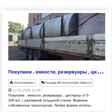
П
окупаем , емкости, резервуары , цистерны
Уралгеоинвест
Продам Металлические ёмкости
12.01.2026 11:55
Покупаем , емкости, резервуары , цистерны от 5-
100 м3, с разливной толщиной стенки. Вывезем
собственным транспортом. Любая форма оплаты.