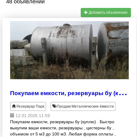
48 объявлений
Добавить объявление
П
окупаем емкости, резервуары бу (куплю)
Резервуар Парк
Продам Металлические ёмкости
12.01.2026 11:59
Покупаем емкости, резервуары бу (куплю) . Быстро
выкупим ваши емкости, резервуары , цистерны бу ,
объемом от 5 м3 до 100 м3. Любая форма оплаты ,