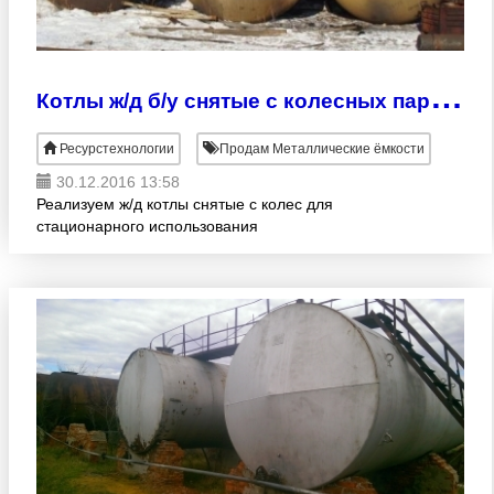
К
отлы ж/д б/у снятые с колесных пар от 38 до 160м3
Ресурстехнологии
Продам Металлические ёмкости
30.12.2016 13:58
Реализуем ж/д котлы снятые с колес для
стационарного использования