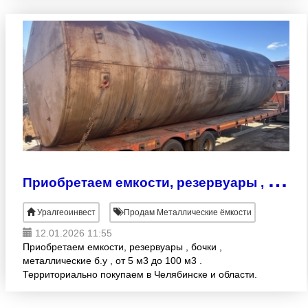
П
риобретаем емкости, резервуары , бочки
Уралгеоинвест
Продам Металлические ёмкости
12.01.2026 11:55
Приобретаем емкости, резервуары , бочки ,
металлические б.у , от 5 м3 до 100 м3 .
Территориально покупаем в Челябинске и области.
Высокие цены , любая форма оплаты, самовывоз.