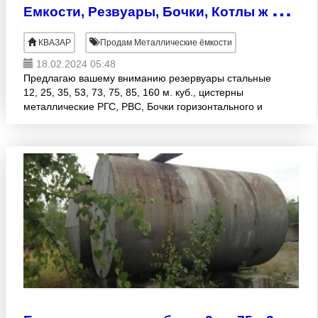
Е
мкости, Резвуары, Бочки, Котлы ж д цистерн
КВАЗАР
Продам Металлические ёмкости
18.02.2024 05:48
Предлагаю вашему вниманию резервуары стальные
12, 25, 35, 53, 73, 75, 85, 160 м. куб., цистерны
металлические РГС, РВС, Бочки горизонтального и
вертикального исполнения, ёмкости
цилиндрические и куби