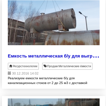
Е
мкость металлическая б/у для выгребной ямы 2 - 25м3
Ресурстехнологии
Продам Металлические ёмкости
30.12.2016 14:02
Реализуем емкости металлические б/у для
канализационных стоков от 2 до 25 м3 с доставкой