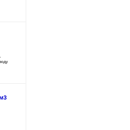
,
 воду
 м3