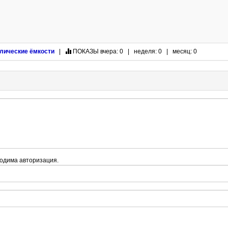
лические ёмкости
|
ПОКАЗЫ
вчера: 0 | неделя: 0 | месяц: 0
одима авторизация.