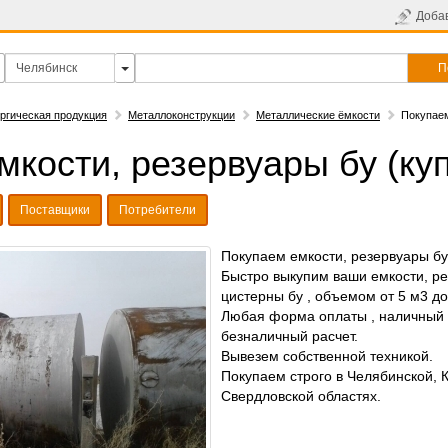
Доба
П
ргическая продукция
Металлоконструкции
Металлические ёмкости
Покупаем
мкости, резервуары бу (ку
Поставщики
Потребители
Покупаем емкости, резервуары бу 
Быстро выкупим ваши емкости, ре
цистерны бу , объемом от 5 м3 до
Любая форма оплаты , наличный
безналичный расчет.
Вывезем собственной техникой.
Покупаем строго в Челябинской, К
Свердловской областях.