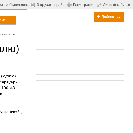
вить объявление
Загрузить прайс
Регистрация
Личный кабинет
Добавить
оиск
 емкости,
плю)
(куплю) .
зервуары ,
 100 м3.
 и
урганской ,