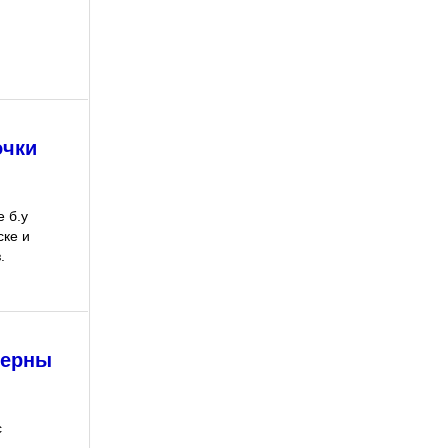
очки
е б.у
ске и
.
терны
с