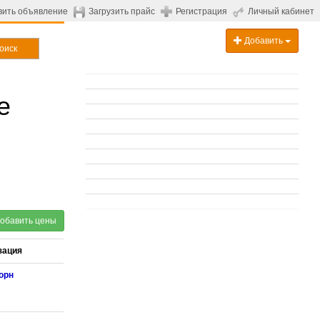
вить объявление
Загрузить прайс
Регистрация
Личный кабинет
Добавить
оиск
е
обавить цены
зация
орн