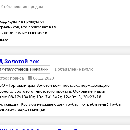
2 объявления продам
родукцию на прямую от
редников, что позволяет нам,
ть даже самые высокие и
 относительно ма...
щего.
Д Золотой век
1 объявление куплю
Металлоторговые компании
строк прайса
08.12.2020
О «Торговый дом Золотой век» поставка нержавеющего
убного, сортового, листового проката. Основные марки
али: 08-12х18н10т, 10х17н13м2т, 12-40х13, 20х23н18,
хн28мдт, . Производство труб Ø от 3 ...
оставщик:
Круглой нержавеющей трубы.
Потребитель:
Трубы
сшовной нержавеющей.