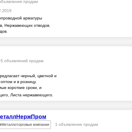
объявления продам
2.2019
бопроводной арматуры
в, Нержавеющих отводов.
дов.
5 объявлений продам
длагает черный, цветной и
птом и в розницу.
ые короткие сроки, и
лада.
его, Листа нержавеющего.
еталлНержПром
1 объявление продам
Металлоторговые компании