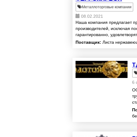
Металлоторговые компании
08.02.2021
Наша компания предлагает п
производителей, исключая пос
гарантированно, удовлетворя
строгие требования заказчика,
Поставщик:
Листа нержавею
Т
6 
ОО
тр
ст
06
П
бе