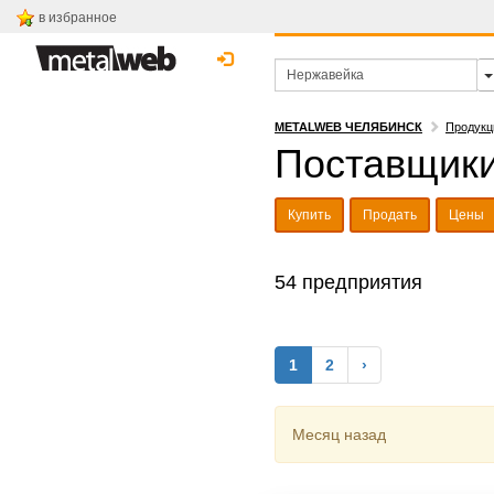
в избранное
METALWEB ЧЕЛЯБИНСК
Продукц
Поставщики
Купить
Продать
Цены
54 предприятия
1
2
›
Месяц назад