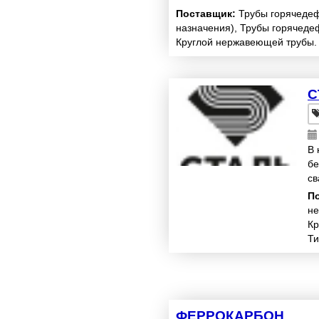
Поставщик:
Трубы горячеде
назначения), Трубы горячеде
Круглой нержавеющей трубы.
С
В 
бе
св
ра
П
не
Кр
Ти
ФЕРРОКАРБОН