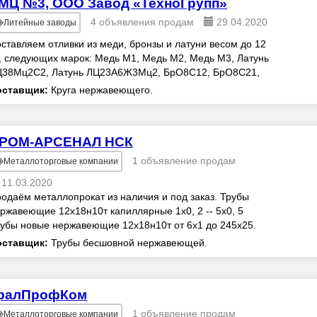
МЦ №3, ООО Завод «ТехноГрупп»
4 объявления продам
29.04.2020
Литейные заводы
ставляем отливки из меди, бронзы и латуни весом до 12
, следующих марок: Медь М1, Медь М2, Медь М3, Латунь
38Мц2С2, Латунь ЛЦ23А6Ж3Мц2, БрО8С12, БрО8С21,
О5Ц5С5, БрО10Ц2Н2, БрО10Ф1, Бр010С10, ...
оставщик:
Круга нержавеющего.
РОМ-АРСЕНАЛ НСК
1 объявление продам
Металлоторговые компании
11.03.2020
одаём металлопрокат из наличия и под заказ. Трубы
ржавеющие 12х18н10т капиллярные 1х0, 2 -- 5х0, 5
убы новые нержавеющие 12х18н10т от 6х1 до 245х25.
сты, круги, отводы. Довозим до ворот. Работ...
оставщик:
Трубы бесшовной нержавеющей.
ралПрофКом
1 объявление продам
Металлоторговые компании