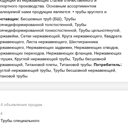
одукция из нержавеющих сталей отечественного и
портного производства. Основным ассортиментом
ализуемой нами продукции является: • трубы круглого и
офильного сечения, в том числе с полирован...
оставщик:
Бесшовных труб (БШ), Трубы
рячедеформированной толстостенной, Трубы
рячедеформированной тонкостостенной, Трубы цельнотянутой,
ржавейки, Сетки нержавеющей, Круга нержавеющего, Квадрата
ржавеющего, Листа нержавеющего, Шестигранника
ржавеющего, Нержавеющих задвижек, Нержавеющих отводов,
ержавеющих переходов, Нержавеющих фланцев, Нержавеющих
глушек, Круглой нержавеющей трубы, Трубы бесшовной
ржавеющей, Титановой плиты, Титановой трубы.
Потребитель:
углой нержавеющей трубы, Трубы бесшовной нержавеющей,
тановой трубы.
4 объявления продам
24
Трубы специального