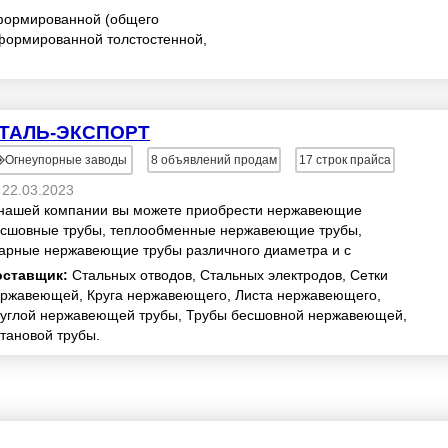
формированной (общего
формированной толстостенной,
ТАЛЬ-ЭКСПОРТ
Огнеупорные заводы
8
объявлений продам
17
строк прайса
22.03.2023
нашей компании вы можете приобрести нержавеющие
сшовные трубы, теплообменные нержавеющие трубы,
арные нержавеющие трубы различного диаметра и с
зличной толщиной стенки, листовой прокат, сортов...
оставщик:
Стальных отводов, Стальных электродов, Сетки
ржавеющей, Круга нержавеющего, Листа нержавеющего,
углой нержавеющей трубы, Трубы бесшовной нержавеющей,
тановой трубы.