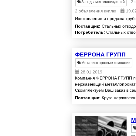
2 
Заводы металлоизделий
2 объявления куплю
19.0
Изготовление и продажа тру
Поставщик:
Стальных отводо
Потребитель:
Стальных отво
ФЕРРОНА ГРУПП
Металлоторговые компании
28.01.2019
Компания ФЕРРОНА ГРУПП пре
нержавеющий металлопрокат о
Скомплектуем Ваш заказ в сам
доставим прямо до Вашего ск
Поставщик:
Круга нержавеющ
М