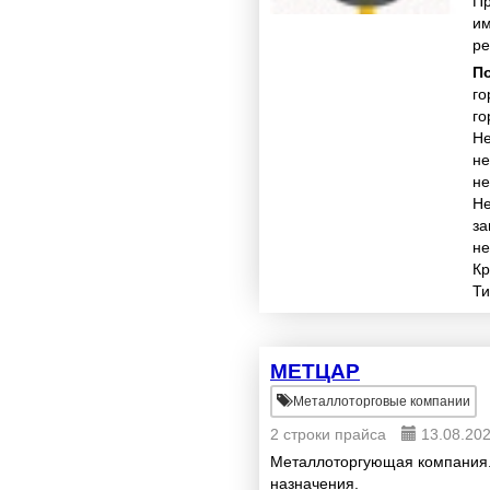
Пр
им
ре
пр
П
го
го
Не
не
не
Н
за
не
Кр
Ти
МЕТЦАР
Металлоторговые компании
2 строки прайса
13.08.20
Металлоторгующая компания.
назначения.