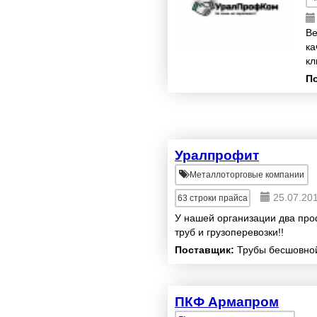
Ве
ка
кл
П
Уралпрофит
Металлоторговые компании
25.07.20
63
строки прайса
У нашей организации два пр
труб и грузоперевозки!!
Поставщик:
Трубы бесшовно
ПКФ Армапром