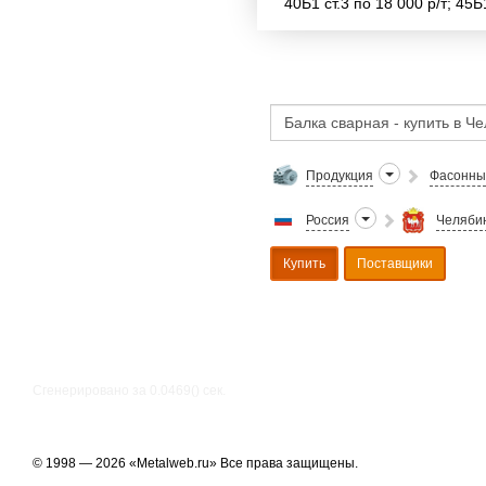
40Б1 ст.3 по 18 000 р/т; 45Б1
Продукция
Фасонны
Россия
Челябин
Купить
Поставщики
Сгенерировано за 0.0469() cек.
© 1998 — 2026 «Metalweb.ru» Все права защищены.