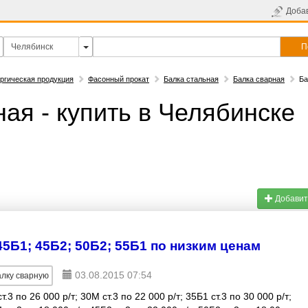
Доба
П
ргическая продукция
Фасонный прокат
Балка стальная
Балка сварная
Ба
ая - купить в Челябинске
Добавит
45Б1; 45Б2; 50Б2; 55Б1 по низким ценам
03.08.2015 07:54
лку сварную
3 по 26 000 р/т; 30М ст.3 по 22 000 р/т; 35Б1 ст.3 по 30 000 р/т;