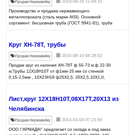
2019-08-29 12:49:16
Продам Нержавейку
Производство и продажа нержавеющего
металлопроката (сталь марки AISI). Основной
сортамент: бесшовная труба (ГОСТ 9941-81), труба
электросварная профильная и круглая, фитинги и
трубопроводная арматур
Круг ХН-78Т, трубы
2015-08-10 08:28:52
Продам Нержавейку
Продам круг из наличия ХН-78Т ф 55-73 кг,ф 22-30
кг,Трубы 12Х18Н10Т от ф1мм-25 мм со стенкой
0,15-2,5мм , 10Х23Н18 ф25Х2,5, 20Х2,5,10Х1,0,
шестигранники 12Х18Н18т ф 14- 41(
осветленные),шестигранники
Лист,круг 12Х18Н10Т,08Х17Т,20Х13 из
Челябинска
2014-03-04 07:23:59
Продам Нержавейку
ООО \"АРМАДА\" предлагает со склада и под заказ