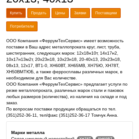
Купить
Продать
Цены
Заявки
Поставщики
Потребители
ООО Компания «ФеррумТехСервис» имеет возможность
поставки в Ваш адрес металлопроката круг, лист, труба,
шестигранник, следующих марок: 12х18н10т, 14х17н2,
10х17н13м2т, 20х23н18, 10х23н18, 20-40х13, 20х23н18,
08х13, 12х17, ВТ1-0, ХН60ВТ, ХН65МВ, ХН75Ю, ХН78Т,
ХН50ВМТЮБ, а также ферросплавы различных марок, в
необходимом для Вас количестве.
ООО Компания «ФеррумТехСервис» предлагает услуги по
резке металлопроката, различных марок стали и паковок
любых размеров (количества), из наличия на складе и под
заказ.
По вопросам поставки продукции обращаться по тел.
(351)252-36-11, тел/факс (351)252-36-17 Томчук Анна.
Марки металла
Сплав никелевый жаростойкий