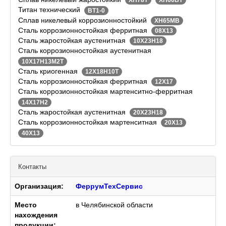
ХН78Т
ХН60ВТ
Титан технический
ВТ1-0
Сплав никелевый коррозионностойкий
ХН65МВ
Сталь коррозионностойкая ферритная
08Х13
Сталь жаростойкая аустенитная
10Х23Н18
Сталь коррозионностойкая аустенитная
10Х17Н13М2Т
Сталь криогенная
12Х18Н10Т
Сталь коррозионностойкая ферритная
12Х17
Сталь коррозионностойкая мартенситно-ферритная
14Х17Н2
Сталь жаростойкая аустенитная
20Х23Н18
Сталь коррозионностойкая мартенситная
20Х13
40Х13
Контакты
Организация:
ФеррумТехСервис
Место
в Челябинской области
нахождения
продукции: