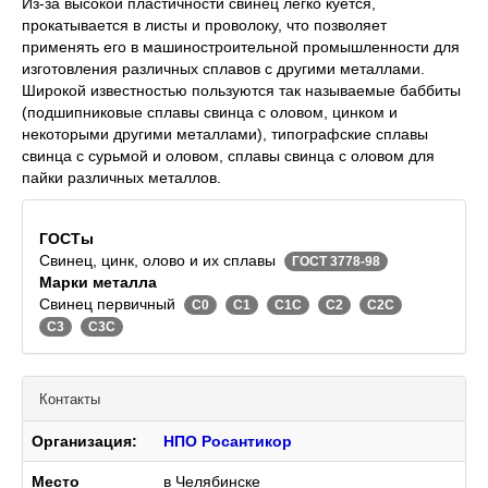
Из-за высокой пластичности свинец легко куется,
прокатывается в листы и проволоку, что позволяет
применять его в машиностроительной промышленности для
изготовления различных сплавов с другими металлами.
Широкой известностью пользуются так называемые баббиты
(подшипниковые сплавы свинца с оловом, цинком и
некоторыми другими металлами), типографские сплавы
свинца с сурьмой и оловом, сплавы свинца с оловом для
пайки различных металлов.
ГОСТы
Свинец, цинк, олово и их сплавы
ГОСТ 3778-98
Марки металла
Свинец первичный
С0
С1
С1С
С2
С2С
С3
С3С
Контакты
Организация:
НПО Росантикор
Место
в Челябинске