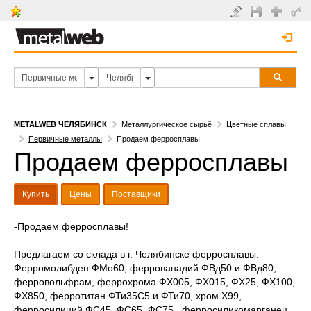
METALWEB ЧЕЛЯБИНСК
Металлургическое сырьё
Цветные сплавы
Первичные металлы
Продаем ферросплавы
Продаем ферросплавы
Купить
Цены
Поставщики
-Продаем ферросплавы!
Предлагаем со склада в г. Челябинске ферросплавы:
Ферромолибден ФМо60, феррованадий ФВд50 и ФВд80,
ферровольфрам, феррохрома ФХ005, ФХ015, ФХ25, ФХ100,
ФХ850, ферротитан ФТи35С5 и ФТи70, хром Х99,
ферросилиций ФС45, ФС65, ФС75., ферросиликомарганец