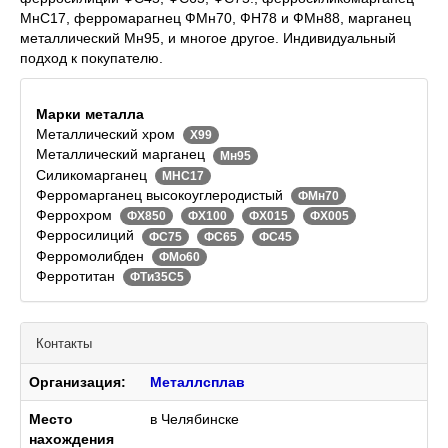
МнС17, ферромарагнец ФМн70, ФН78 и ФМн88, марганец
металлический Мн95, и многое другое. Индивидуальный
подход к покупателю.
Марки металла
Металлический хром
Х99
Металлический марганец
Мн95
Силикомарганец
МНС17
Ферромарганец высокоуглеродистый
ФМн70
Феррохром
ФХ850
ФХ100
ФХ015
ФХ005
Ферросилиций
ФС75
ФС65
ФС45
Ферромолибден
ФМо60
Ферротитан
ФТи35С5
Контакты
Организация:
Металлсплав
Место
в Челябинске
нахождения