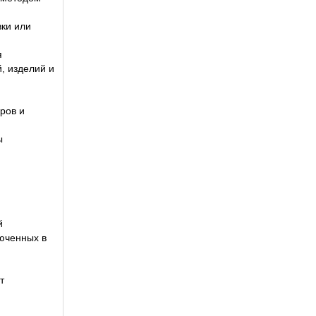
ки или
я
, изделий и
ров и
ы
й
люченных в
т