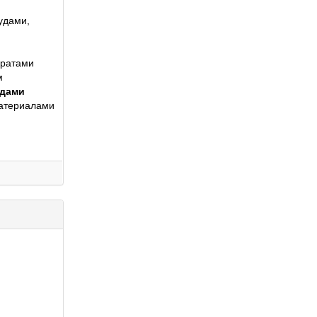
рудами,
аратами
м
удами
материалами