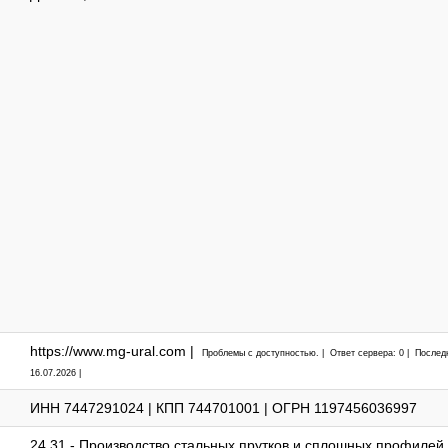
https://www.mg-ural.com |
Проблемы с доступностью. | Ответ сервера: 0 | Послед
16.07.2026 |
ИНН 7447291024 | КПП 744701001 | ОГРН 1197456036997
24.31 - Производство стальных прутков и сплошных профилей