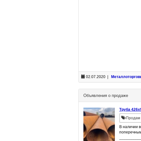
02.07.2020 |
Металлоторгов
Объявления о продаже
Труба 426х
Продам 
В наличии в
поперечным 
__________