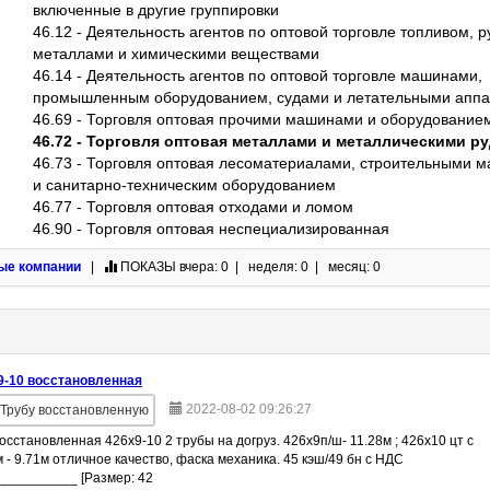
включенные в другие группировки
46.12 - Деятельность агентов по оптовой торговле топливом, 
металлами и химическими веществами
46.14 - Деятельность агентов по оптовой торговле машинами,
промышленным оборудованием, судами и летательными апп
46.69 - Торговля оптовая прочими машинами и оборудование
46.72 - Торговля оптовая металлами и металлическими р
46.73 - Торговля оптовая лесоматериалами, строительными 
и санитарно-техническим оборудованием
46.77 - Торговля оптовая отходами и ломом
46.90 - Торговля оптовая неспециализированная
ые компании
|
ПОКАЗЫ
вчера: 0 | неделя: 0 | месяц: 0
9-10 восстановленная
2022-08-02 09:26:27
Трубу восстановленную
осстановленная 426х9-10 2 трубы на догруз. 426х9п/ш- 11.28м ; 426х10 цт с
- 9.71м отличное качество, фаска механика. 45 кэш/49 бн с НДС
__________ [Размер: 42