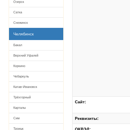
Озерск
Сатка
Снежинск
Челябинск
Бакал
Верхний Уфалей
Коркино
Чебаркуль
Катав-Ивановск
Трёхгорный
Сайт:
Карталы
Реквизиты:
Сим
Троицк
ОКВЭД: