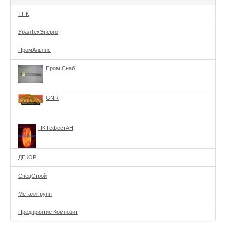
ТПК
УралТехЭнерго
ПромАльянс
Пром Снаб
GNR
ПК ГефестАН
ДЕКОР
СпецСтрой
МеталлГрупп
Предприятие Композит