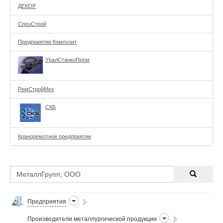
ДЕКОР
СпецСтрой
Предприятие Композит
УралСтанкоПром
РемСтройМех
СКБ
Краноремотное предприятие
Предприятия
Производители металлургической продукции