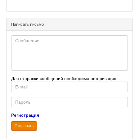
склада в Германии, склад ИГАС. Чистота от 99,
8%. Лоты по 10 кг. Сертифициро
Написать письмо
Для отправки сообщений необходима авторизация.
E-
mail
Password
Регистрация
Отправить