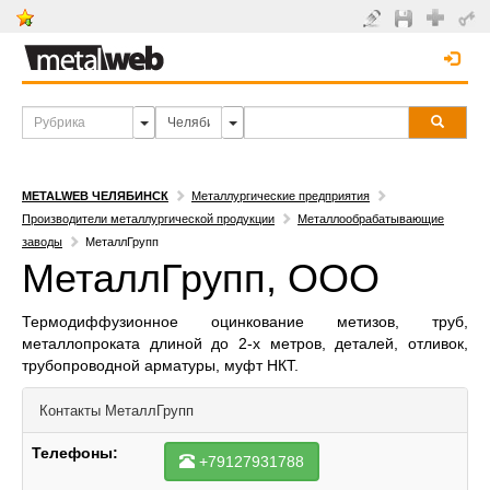
METALWEB ЧЕЛЯБИНСК
Металлургические предприятия
Производители металлургической продукции
Металлообрабатывающие
заводы
МеталлГрупп
МеталлГрупп, ООО
Термодиффузионное оцинкование метизов, труб,
металлопроката длиной до 2-х метров, деталей, отливок,
трубопроводной арматуры, муфт НКТ.
Контакты
МеталлГрупп
Телефоны:
+79127931788